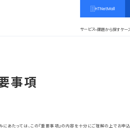
HTNetMall
サービス
課題から探す
ケー
重要事項
お申込みにあたっては、この『重要事項』の内容を十分にご理解の上でお申